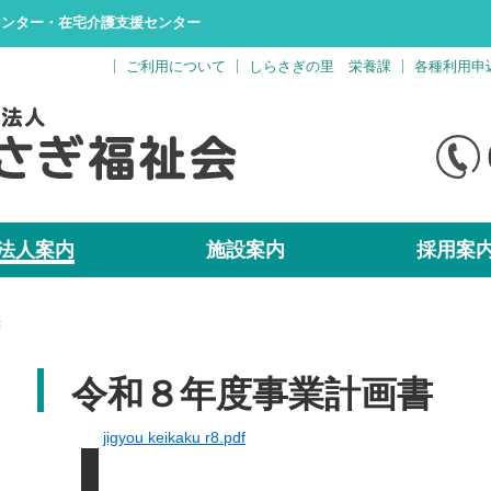
センター・在宅介護支援センター
ご利用について
しらさぎの里 栄養課
各種利用申
法人案内
施設案内
採用案
書
令和８年度事業計画書
jigyou keikaku r8.pdf