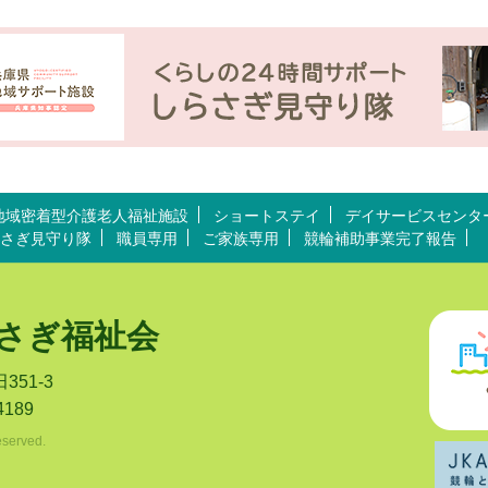
地域密着型介護老人福祉施設
ショートステイ
デイサービスセンタ
さぎ見守り隊
職員専用
ご家族専用
競輪補助事業完了報告
らさぎ福祉会
351-3
4189
eserved.